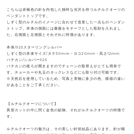
こちらは赤褐色の針を内包した独特な光沢を持つルチルクオーツの
ペンダントトップです。
しずく型のルチルのイメージに合わせて造形した一点ものペンダン
トトップ。本体の側面には薔薇をモチーフとした彫刻を入れまし
た。右側面と左側面とそれぞれに特徴があります。
本体/925スターリングシルバー
しずく型の本体サイズ/タテ30mm・ヨコ20mm・高さ12mm
バチカン/シルバー925
バチカンの後ろが開きますのでチェーンの取替えがとても簡単で
す。チョーカーや丸玉のネックレスなどにも取り付け可能です。
※天然石を使用しているため、写真と実物に多少の色、模様の違い
があることをご了承ください。
【ルチルクオーツについて】
異形カットの中に閃く金色の鉱物、それがルチルクオーツの特徴で
す。
ルチルクオーツの魅力は、その美しい針状結晶にあります。針が織