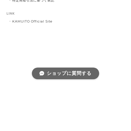
特定商取引法に基づく表記
LINK
KAMUITO Official Site
ショップに質問する
プライバシーポリシー
特定商取引法に基づく表記
会員規約
©華０糸 kamuito・被らないスターリングシルバージュエリー