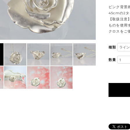
ピンク背景
45cmの
【取扱注意
ものを使用
クロスをご
種類
数量