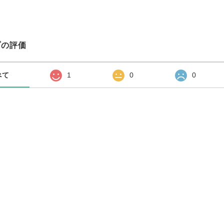
プの評価
べて
1
0
0