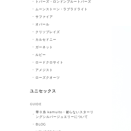
トパーズ・ロンドンブルートパーズ
ムーンストーン・ラブラドライト
サファイア
オパール
クリソプレイズ
カルセドニー
ガーネット
ルビー
ロードクロサイト
アメジスト
ローズクオーツ
ユニセックス
GUIDE
華０糸 kamuito・被らないスターリ
ングシルバージュエリーについて
BLOG