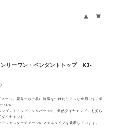
オンリーワン・ペンダントトップ KJ-
0
イメージ。花弁一枚一枚に特徴をつけたリアルな造形です。銀
なつやの
ペンダントトップ。シルバー925、天然ダイヤモンドにも劣ら
工ダイヤモンド。
はアジャスターチェーンのマチネタイプを装着しています。