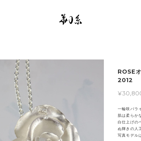
ROSE
2012
¥30,80
一輪咲バラ
肌は柔らか
白仕上げの
ぬ輝きの人
写真モデル